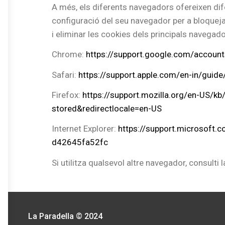
A més, els diferents navegadors ofereixen dife
configuració del seu navegador per a bloqueja
i eliminar les cookies dels principals navegad
Chrome:
https://support.google.com/accou
Safari:
https://support.apple.com/en-in/guid
Firefox:
https://support.mozilla.org/en-US/kb
stored&redirectlocale=en-US
Internet Explorer:
https://support.microsoft.
d42645fa52fc
Si utilitza qualsevol altre navegador, consulti
La Paradella © 2024