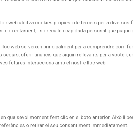
lloc web utilitza cookies pròpies i de tercers per a diversos 
i correctament, i no recullen cap dada personal que pugui ide
re lloc web serveixen principalment per a comprendre com fu
 segurs, oferir anuncis que siguin rellevants per a vostè i, en 
seves futures interaccions amb el nostre lloc web.
n qualsevol moment fent clic en el botó anterior. Això li per
preferències o retirar el seu consentiment immediatament.