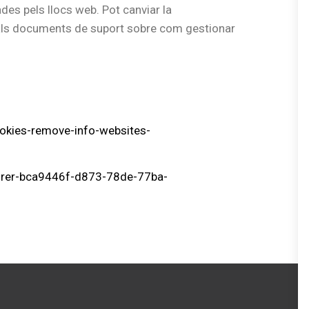
des pels llocs web. Pot canviar la
s als documents de suport sobre com gestionar
ookies-remove-info-websites-
plorer-bca9446f-d873-78de-77ba-