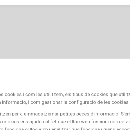
 cookies i com les utilitzem, els tipus de cookies que utilit
a informació, i com gestionar la configuració de les cookies.
tilitzen per a emmagatzemar petites peces d’informació. S’e
ookies ens ajuden al fet que el lloc web funcioni correctame
m funciona el lloc web i analitzar què funciona i quins aspec