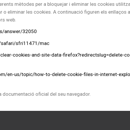
rents mètodes per a bloquejar i eliminar les cookies utilitza
r o eliminar les cookies. A continuació figuren els enllaço
ors web.
nts/answer/32050
e/safari/sfri11471/mac
/clear-cookies-and-site-data-firefox?redirectslug=delete-c
com/en-us/topic/how-to-delete-cookie-files-in-internet-ex
 la documentació oficial del seu navegador.